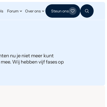
ls
Forum
Over ons
Steun ons
chten nu je niet meer kunt
 mee. Wij hebben vijf fases op