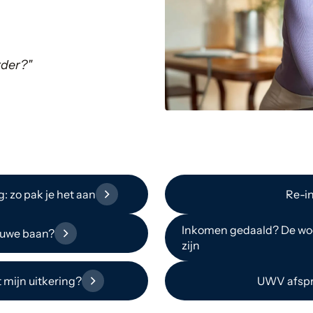
rder?"
: zo pak je het aan
Re-in
Inkomen gedaald? De woo
euwe baan?
zijn
 mijn uitkering?
UWV afspr