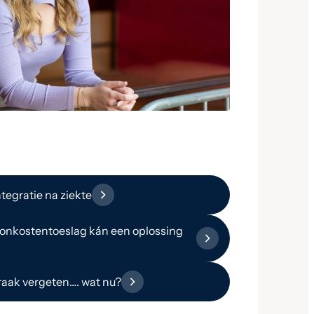
tegratie na ziekte
nkostentoeslag kán een oplossing
aak vergeten…. wat nu?