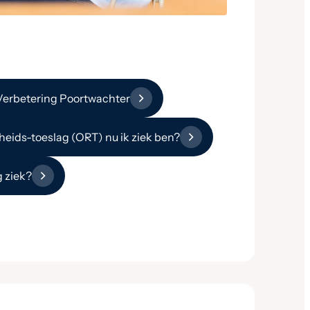
Verbetering Poortwachter
heids-toeslag (ORT) nu ik ziek ben?
 ziek?