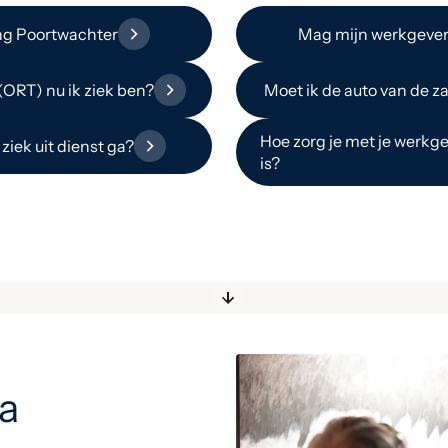
ing Poortwachter
Mag mijn werkgever 
(ORT) nu ik ziek ben?
Moet ik de auto van de za
Hoe zorg je met je werkge
 ziek uit dienst ga?
is?
a