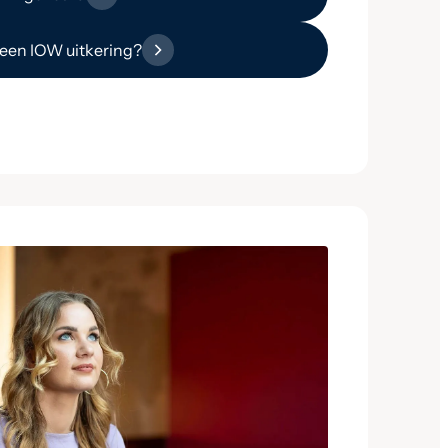
 een IOW uitkering?