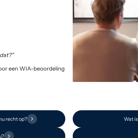
 dat?”
n voor een WIA-beoordeling
nu recht op?
Wat is
u?