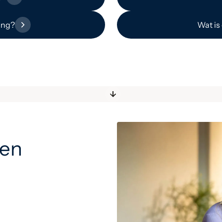
ing?
Wat is
den