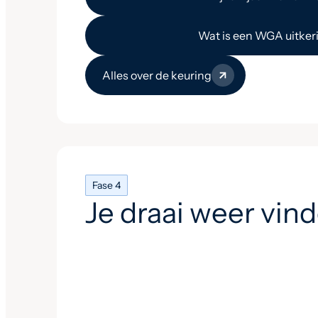
Wat is een WGA uitker
Alles over de keuring
Fase 4
Je draai weer vin