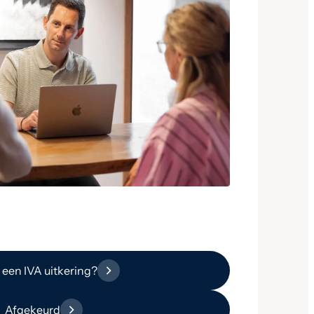
 een IVA uitkering?
Afgekeurd