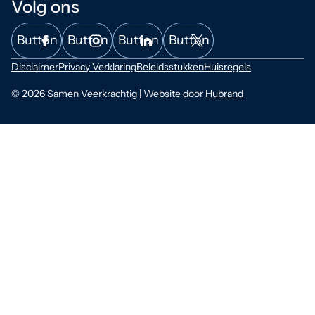
Volg ons
Button
Button
Button
Button
Disclaimer
Privacy Verklaring
Beleidsstukken
Huisregels
© 2026 Samen Veerkrachtig | Website door
Hubrand