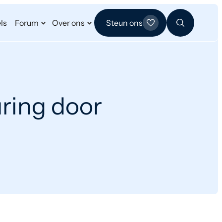
ls
Forum
Over ons
Steun ons
ring door