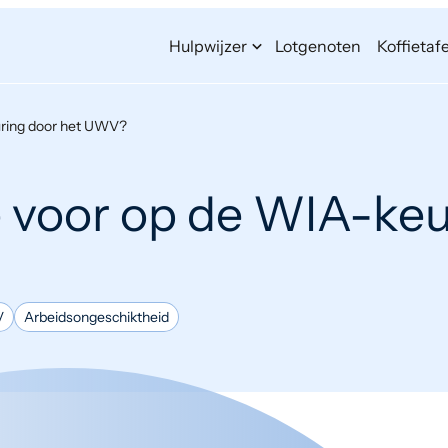
Hulpwijzer
Lotgenoten
Koffietafe
uring door het UWV?
e voor op de WIA-keu
V
Arbeidsongeschiktheid