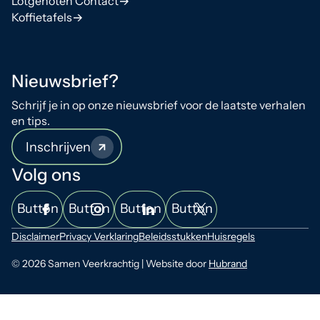
Lotgenoten Contact
Koffietafels
Nieuwsbrief?
Schrijf je in op onze nieuwsbrief voor de laatste verhalen
en tips.
Inschrijven
Volg ons
Button
Button
Button
Button
Disclaimer
Privacy Verklaring
Beleidsstukken
Huisregels
© 2026 Samen Veerkrachtig | Website door
Hubrand