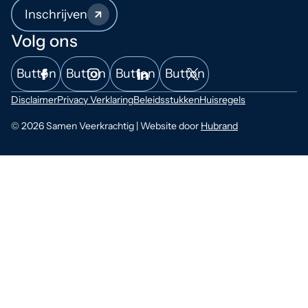
Inschrijven
Volg ons
Button
Button
Button
Button
Disclaimer
Privacy Verklaring
Beleidsstukken
Huisregels
© 2026 Samen Veerkrachtig | Website door
Hubrand