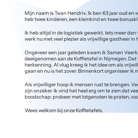
Mijn naam is Twan Hendrix. Ik ben 63 jaar oud en 
heb twee kinderen, een kleinkind en twee bonuskl
Ik heb altijd in de logistiek gewerkt. Iets meer dan
werk nu met veel plezier als vrijwillige gastheer i
Ongeveer een jaar geleden kwam ik Samen Veerkra
deelgenomen aan de Koffietafel in Nijmegen. Dat v
herkenning. Al vlug kreeg ik het idee om als vrijw
gaan en nu is het zover. Binnenkort organiseer ik 
Als vrijwilliger hoop ik mensen rust te brengen. V
zijn onzeker. Ik vind het heel erg om te zien dat ve
boodschap: probeer met lotgenoten te praten, vo
Wees welkom bij onze Koffietafels.