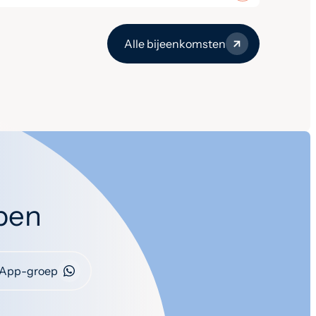
Alle bijeenkomsten
open
App-groep