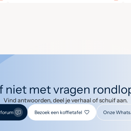
jf niet met vragen rondl
Vind antwoorden, deel je verhaal of schuif aan.
 forum
Bezoek een koffietafel
Onze Whats