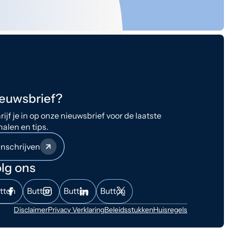
euwsbrief?
rijf je in op onze nieuwsbrief voor de laatste
halen en tips.
Inschrijven
lg ons
tton
Button
Button
Button
Disclaimer
Privacy Verklaring
Beleidsstukken
Huisregels