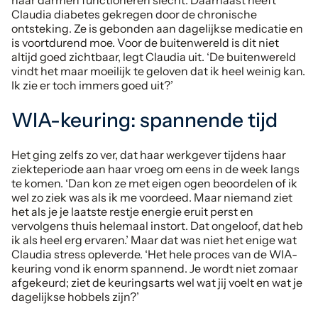
haar darmen functioneren slecht. Daarnaast heeft
Claudia diabetes gekregen door de chronische
ontsteking. Ze is gebonden aan dagelijkse medicatie en
is voortdurend moe. Voor de buitenwereld is dit niet
altijd goed zichtbaar, legt Claudia uit. ‘De buitenwereld
vindt het maar moeilijk te geloven dat ik heel weinig kan.
Ik zie er toch immers goed uit?’
WIA-keuring: spannende tijd
Het ging zelfs zo ver, dat haar werkgever tijdens haar
ziekteperiode aan haar vroeg om eens in de week langs
te komen. ‘Dan kon ze met eigen ogen beoordelen of ik
wel zo ziek was als ik me voordeed. Maar niemand ziet
het als je je laatste restje energie eruit perst en
vervolgens thuis helemaal instort. Dat ongeloof, dat heb
ik als heel erg ervaren.’ Maar dat was niet het enige wat
Claudia stress opleverde. ‘Het hele proces van de WIA-
keuring vond ik enorm spannend. Je wordt niet zomaar
afgekeurd; ziet de keuringsarts wel wat jij voelt en wat je
dagelijkse hobbels zijn?’