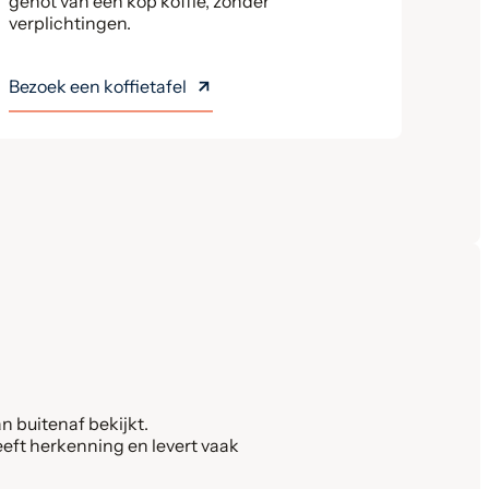
genot van een kop koffie, zonder
verplichtingen.
Bezoek een koffietafel
 buitenaf bekijkt.
eeft herkenning en levert vaak