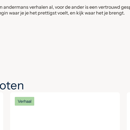
n andermans verhalen al, voor de ander is een vertrouwd gesp
in waar je je het prettigst voelt, en kijk waar het je brengt.
noten
Verhaal
Het verhaal van Keith: ‘Hier
begrijpen mensen elkaar
zonder oordeel’