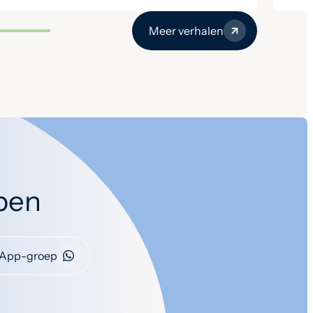
Meer verhalen
open
App-groep