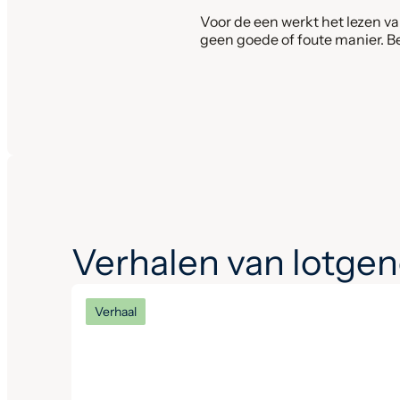
Voor de een werkt het lezen va
geen goede of foute manier. Beg
Verhalen van lotge
Verhaal
Een interview met vertrekkend
voorzitter Tim en opvolger
Ingrid