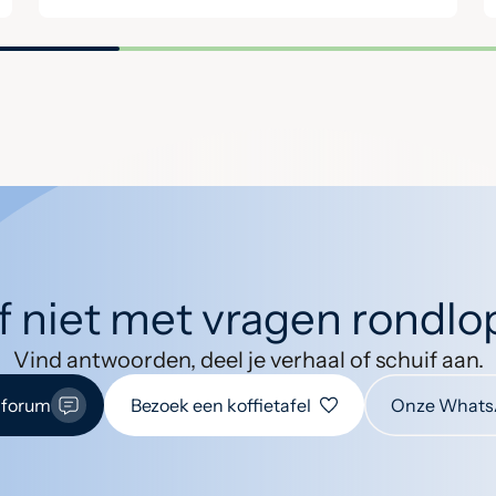
jf niet met vragen rondl
Vind antwoorden, deel je verhaal of schuif aan.
 forum
Bezoek een koffietafel
Onze Whats