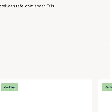
rek aan tafel onmisbaar. Er is
Verhaal
Verh
Wij stellen aan je voor: Martina
Wij
den Otter
Hen