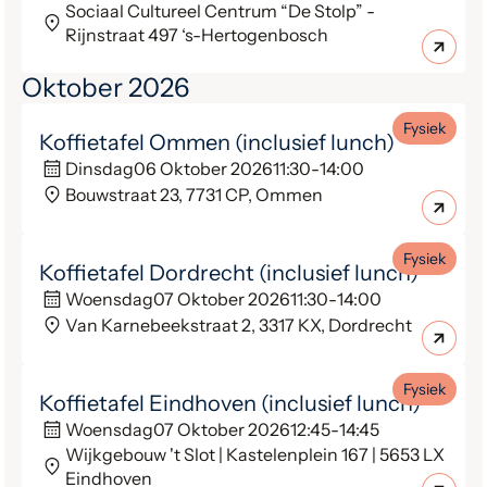
Sociaal Cultureel Centrum “De Stolp” -
Rijnstraat 497 ‘s-Hertogenbosch
Oktober 2026
Fysiek
Koffietafel Ommen (inclusief lunch)
Dinsdag
06 Oktober 2026
11:30
-
14:00
Bouwstraat 23, 7731 CP, Ommen
Fysiek
Koffietafel Dordrecht (inclusief lunch)
Woensdag
07 Oktober 2026
11:30
-
14:00
Van Karnebeekstraat 2, 3317 KX, Dordrecht
Fysiek
Koffietafel Eindhoven (inclusief lunch)
Woensdag
07 Oktober 2026
12:45
-
14:45
Wijkgebouw 't Slot | Kastelenplein 167 | 5653 LX
Eindhoven