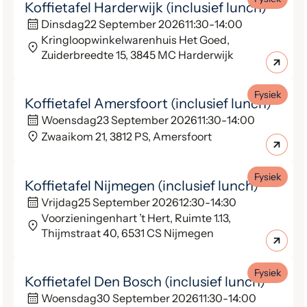
Koffietafel Harderwijk (inclusief lunch)
Dinsdag
22 September 2026
11:30
-
14:00
Kringloopwinkelwarenhuis Het Goed,
Zuiderbreedte 15, 3845 MC Harderwijk
Fysiek
Koffietafel Amersfoort (inclusief lunch)
Woensdag
23 September 2026
11:30
-
14:00
Zwaaikom 21, 3812 PS, Amersfoort
Fysiek
Koffietafel Nijmegen (inclusief lunch)
Vrijdag
25 September 2026
12:30
-
14:30
Voorzieningenhart ’t Hert, Ruimte 1.13,
Thijmstraat 40, 6531 CS Nijmegen
Fysiek
Koffietafel Den Bosch (inclusief lunch)
Woensdag
30 September 2026
11:30
-
14:00