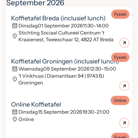
September 2026
Fysiek
Koffietafel Breda (inclusief lunch)
Dinsdag
01 September 2026
11:30
-
14:00
Stichting Sociaal Cultureel Centrum ’t
Kraaienest, Tweeschaar 12, 4822 AT Breda
Fysiek
Koffietafel Groningen (inclusief lunch)
Woensdag
09 September 2026
12:30
-
15:00
’t Vinkhuys | Diamantlaan 94 | 9743 BJ
Groningen
Online
Online Koffietafel
Dinsdag
15 September 2026
19:30
-
21:00
Online
Fysiek