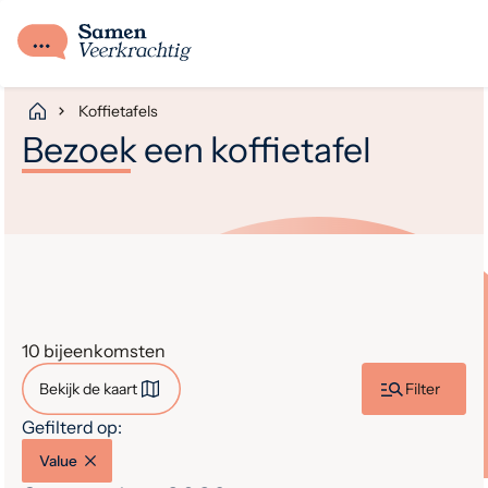
Koffietafels
Bezoek een koffietafel
10
bijeenkomsten
Bekijk de kaart
Filter
Gefilterd op:
Value