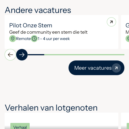
Andere vacatures
Pilot Onze Stem
G
Geef de community een stem die telt
M
Remote
1 - 4 uur per week
Meer vacatures
Verhalen van lotgenoten
Verhaal