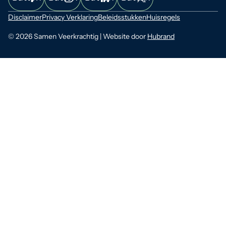
Disclaimer
Privacy Verklaring
Beleidsstukken
Huisregels
© 2026 Samen Veerkrachtig | Website door
Hubrand