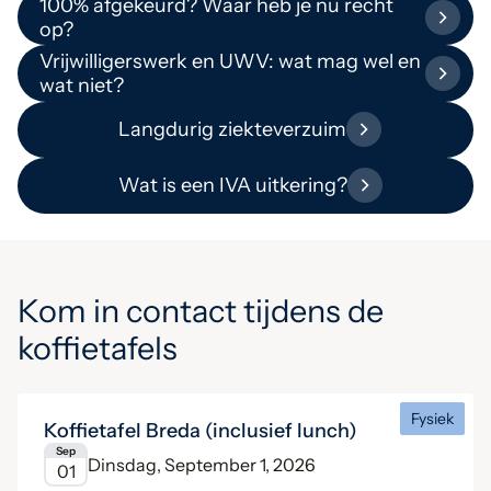
100% afgekeurd? Waar heb je nu recht
op?
Vrijwilligerswerk en UWV: wat mag wel en
wat niet?
Langdurig ziekteverzuim
Wat is een IVA uitkering?
Kom in contact tijdens de
koffietafels
Fysiek
Koffietafel Breda (inclusief lunch)
Sep
Dinsdag, September 1, 2026
01