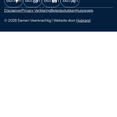
Button
Button
Button
Button
Disclaimer
Privacy Verklaring
Beleidsstukken
Huisregels
© 2026 Samen Veerkrachtig | Website door
Hubrand