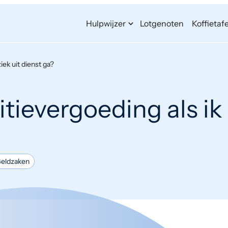
Hulpwijzer
Lotgenoten
Koffietafe
ziek uit dienst ga?
itievergoeding als ik 
eldzaken