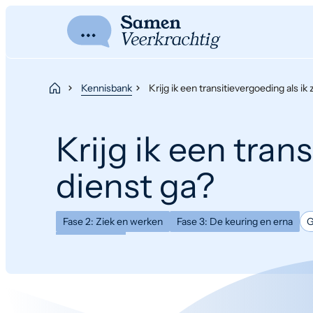
Kennisbank
Krijg ik een transitievergoeding als ik 
Krijg ik een trans
dienst ga?
Fase 2: Ziek en werken
Fase 3: De keuring en erna
G