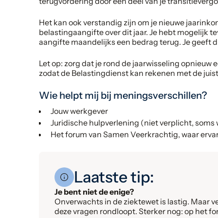
terugvordering door een deel van je transitievergo
Het kan ook verstandig zijn om je nieuwe jaarinkom
belastingaangifte over dit jaar. Je hebt mogelijk te
aangifte maandelijks een bedrag terug. Je geeft d
Let op: zorg dat je rond de jaarwisseling opnieuw 
zodat de Belastingdienst kan rekenen met de juis
Wie helpt mij bij meningsverschillen?
Jouw werkgever
Juridische hulpverlening (niet verplicht, soms 
Het forum van Samen Veerkrachtig, waar erv
Laatste tip:
Je bent niet de enige?
Onverwachts in de ziektewet is lastig. Maar ver
deze vragen rondloopt. Sterker nog: op het 