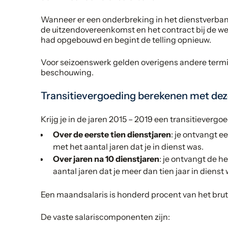
Wanneer er een onderbreking in het dienstverban
de uitzendovereenkomst en het contract bij de wer
had opgebouwd en begint de telling opnieuw.
Voor seizoenswerk gelden overigens andere termij
beschouwing.
Transitievergoeding berekenen met dez
Krijg je in de jaren 2015 – 2019 een transitiever
Over de eerste tien dienstjaren
: je ontvangt 
met het aantal jaren dat je in dienst was.
Over jaren na 10 dienstjaren
: je ontvangt de 
aantal jaren dat je meer dan tien jaar in dienst 
Een maandsalaris is honderd procent van het bruto
De vaste salariscomponenten zijn: