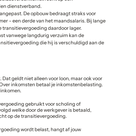
den dienstverband.
aangepast. De opbouw bedraagt straks voor
mer – een derde van het maandsalaris. Bij lange
 transitievergoeding daardoor lager.
mst vanwege langdurig verzuim kan de
sitievergoeding die hij is verschuldigd aan de
Dat geldt niet alleen voor loon, maar ook voor
 Over inkomsten betaal je inkomstenbelasting.
arinkomen.
evergoeding gebruikt voor scholing of
volgd welke door de werkgever is betaald,
ht op de transitievergoeding.
rgoeding wordt belast, hangt af jouw