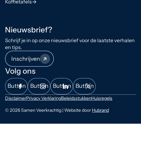
Koffietafels
Nieuwsbrief?
Schrijf je in op onze nieuwsbrief voor de laatste verhalen
en tips.
Inschrijven
Volg ons
Button
Button
Button
Button
Disclaimer
Privacy Verklaring
Beleidsstukken
Huisregels
© 2026 Samen Veerkrachtig | Website door
Hubrand