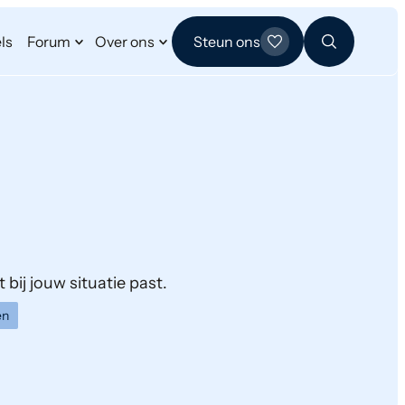
ls
Forum
Over ons
Steun ons
 bij jouw situatie past.
en