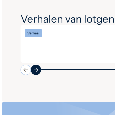
Verhalen van lotge
Verhaal
Een interview met vertrekkend
voorzitter Tim en opvolger
Ingrid