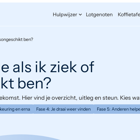
Hulpwijzer
Lotgenoten
Koffietafe
idsongeschikt ben?
 als ik ziek of
kt ben?
komst. Hier vind je overzicht, uitleg en steun. Kies wat
 keuring en erna
Fase 4: Je draai weer vinden
Fase 5: Anderen help