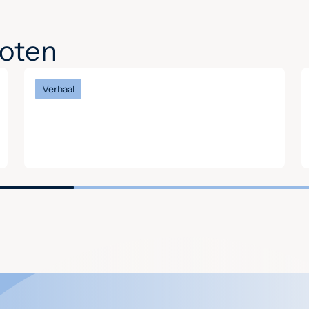
noten
Verhaal
Het verhaal van Keith: ‘Hier
begrijpen mensen elkaar
zonder oordeel’