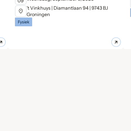
09
’t Vinkhuys | Diamantlaan 94 | 9743 BJ
Groningen
Fysiek