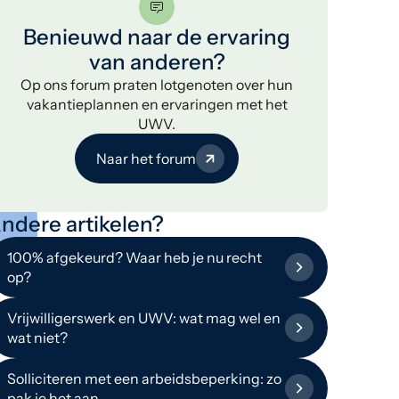
Benieuwd naar de ervaring
van anderen?
Op ons forum praten lotgenoten over hun
vakantieplannen en ervaringen met het
UWV.
Naar het forum
ndere artikelen?
100% afgekeurd? Waar heb je nu recht
op?
Vrijwilligerswerk en UWV: wat mag wel en
wat niet?
Solliciteren met een arbeidsbeperking: zo
pak je het aan