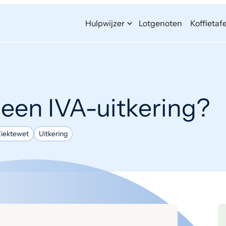
Hulpwijzer
Lotgenoten
Koffietafe
 een IVA-uitkering?
Ziektewet
Uitkering