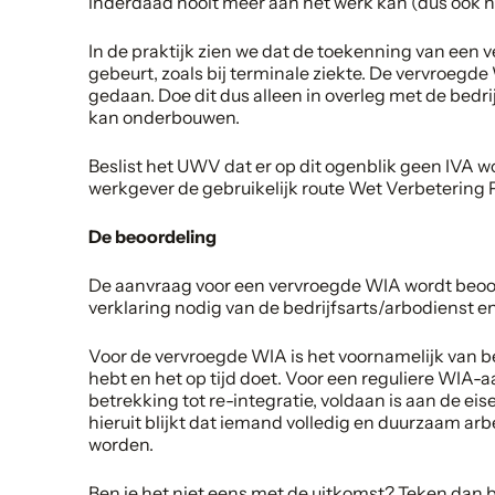
inderdaad nooit meer aan het werk kan (dus ook ni
In de praktijk zien we dat de toekenning van een v
gebeurt, zoals bij terminale ziekte. De vervroe
gedaan. Doe dit dus alleen in overleg met de bedri
kan onderbouwen.
Beslist het UWV dat er op dit ogenblik geen IVA
werkgever de gebruikelijk route Wet Verbetering P
De beoordeling
De aanvraag voor een vervroegde WIA wordt beoo
verklaring nodig van de bedrijfsarts/arbodienst e
Voor de vervroegde WIA is het voornamelijk van be
hebt en het op tijd doet. Voor een reguliere WIA-a
betrekking tot re-integratie, voldaan is aan de ei
hieruit blijkt dat iemand volledig en duurzaam ar
worden.
Ben je het niet eens met de uitkomst? Teken dan 