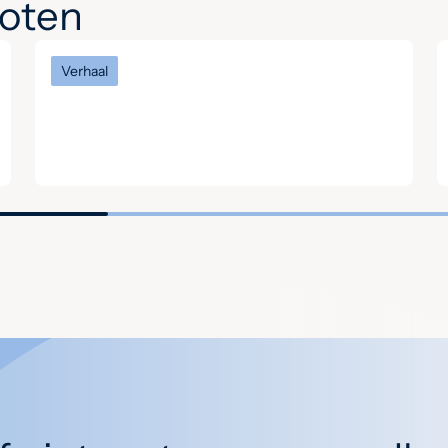
noten
Verhaal
Het verhaal van Keith: ‘Hier
begrijpen mensen elkaar
zonder oordeel’