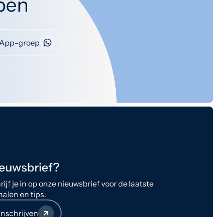
open
App-groep
euwsbrief?
rijf je in op onze nieuwsbrief voor de laatste
halen en tips.
Inschrijven