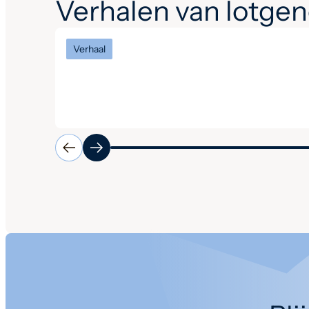
Verhalen van lotge
Verhaal
Een interview met vertrekkend
voorzitter Tim en opvolger
Ingrid