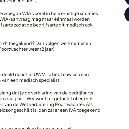
et voor een deel).
ervroegde WIA vooral in hele ernstige situaties
gde WIA-aanvraag mag maar éénmaal worden
jfsarts zodat de bedrijfsarts dit medisch ook
 wordt toegekend? Dan volgen werknemer en
oortwachter weer (2 jaar).
rdeeld door het UWV. Je hebt sowieso een
n van een medisch specialist.
lang dat je de verklaring van de bedrijfsarts
anvraag bij UWV wordt er getoetst of er, met
sen van de Wet verbetering Poortwachter. Als
beidsongeschikt is, dan zal er een IVA toegekend
binnen zes weken bezwaar aan. Dit