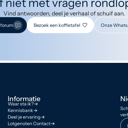
jf niet met vragen rondl
Vind antwoorden, deel je verhaal of schuif aan.
 forum
Bezoek een koffietafel
Onze Whats
Informatie
Ni
Waar sta ik?
Sch
Kennisbank
ver
Deel je ervaring
Lotgenoten Contact