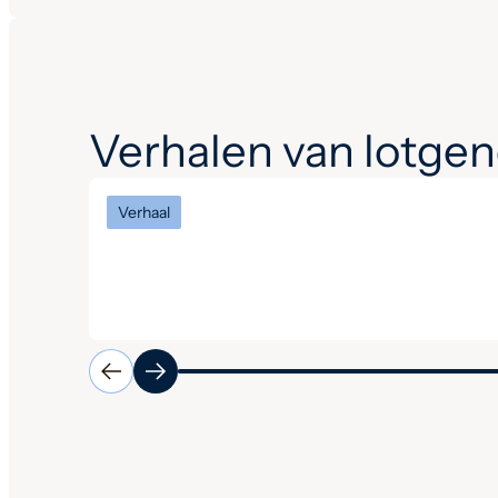
Verhalen van lotge
Verhaal
Een interview met vertrekkend
voorzitter Tim en opvolger
Ingrid