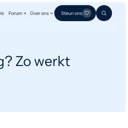
ls
Forum
Over ons
Steun ons
g? Zo werkt