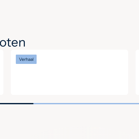
noten
Verhaal
Het verhaal van Keith: ‘Hier
begrijpen mensen elkaar
zonder oordeel’