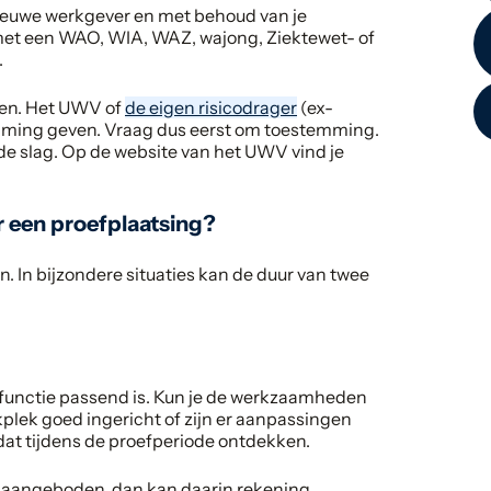
 nieuwe werkgever en met behoud van je
 met een WAO, WIA, WAZ, wajong, Ziektewet- of
.
nen. Het UWV of
de eigen risicodrager
(ex-
mming geven. Vraag dus eerst om toestemming.
 de slag. Op de website van het UWV vind je
 een proefplaatsing?
. In bijzondere situaties kan de duur van twee
e functie passend is. Kun je de werkzaamheden
kplek goed ingericht of zijn er aanpassingen
dat tijdens de proefperiode ontdekken.
jgt aangeboden, dan kan daarin rekening