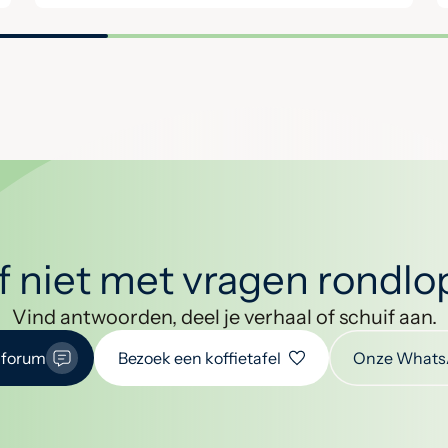
jf niet met vragen rondl
Vind antwoorden, deel je verhaal of schuif aan.
 forum
Bezoek een koffietafel
Onze Whats