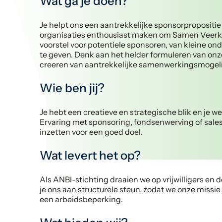
Wat ga je doen?
Je helpt ons een aantrekkelijke sponsorpropositi
organisaties enthousiast maken om Samen Veerkr
voorstel voor potentiele sponsoren, van kleine on
te geven. Denk aan het helder formuleren van onz
creeren van aantrekkelijke samenwerkingsmogel
Wie ben jij?
Je hebt een creatieve en strategische blik en je w
Ervaring met sponsoring, fondsenwerving of sales i
inzetten voor een goed doel.
Wat levert het op?
Als ANBI-stichting draaien we op vrijwilligers en 
je ons aan structurele steun, zodat we onze mis
een arbeidsbeperking.