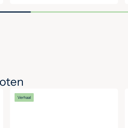
noten
Verhaal
Het verhaal van Keith: ‘Hier
begrijpen mensen elkaar
zonder oordeel’