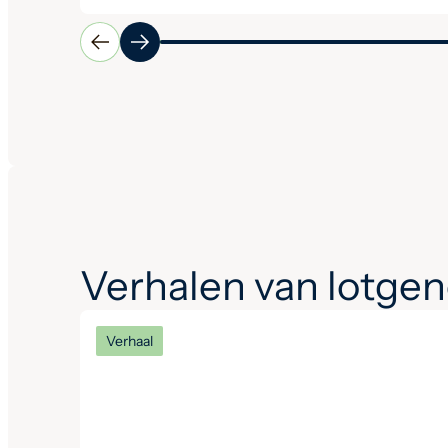
Verhalen van lotge
Verhaal
Een interview met vertrekkend
voorzitter Tim en opvolger
Ingrid