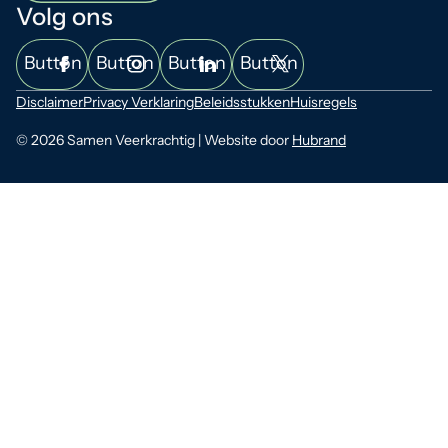
Volg ons
Button
Button
Button
Button
Disclaimer
Privacy Verklaring
Beleidsstukken
Huisregels
© 2026 Samen Veerkrachtig | Website door
Hubrand