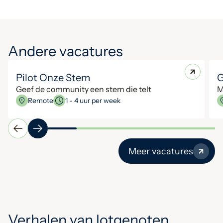
Andere vacatures
Pilot Onze Stem
G
Geef de community een stem die telt
M
Remote
1 - 4 uur per week
Meer vacatures
Verhalen van lotgenoten