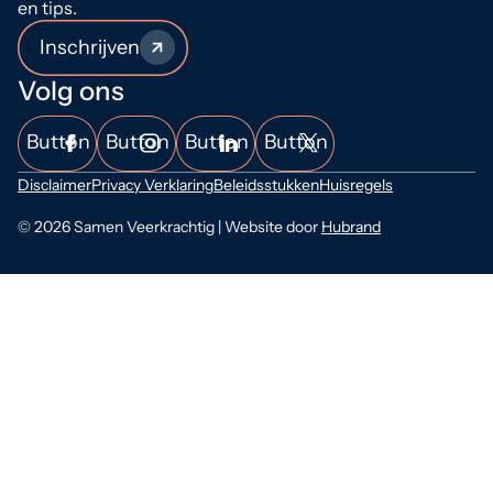
en tips.
Inschrijven
Volg ons
Button
Button
Button
Button
Disclaimer
Privacy Verklaring
Beleidsstukken
Huisregels
© 2026 Samen Veerkrachtig | Website door
Hubrand