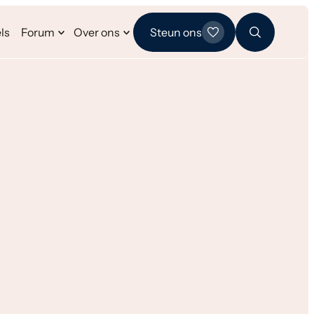
ls
Forum
Over ons
Steun ons