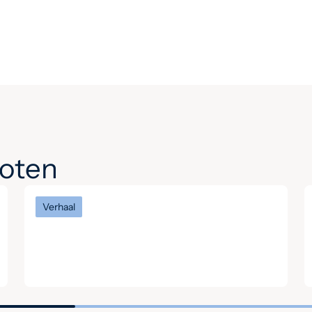
noten
Verhaal
Het verhaal van Keith: ‘Hier
begrijpen mensen elkaar
zonder oordeel’