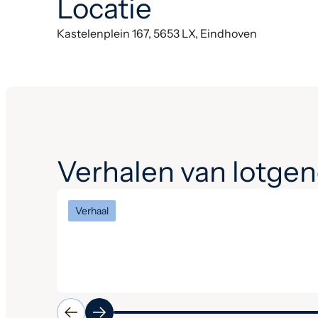
Locatie
Kastelenplein 167, 5653 LX, Eindhoven
Verhalen van lotge
Verhaal
Een interview met vertrekkend
voorzitter Tim en opvolger
Ingrid