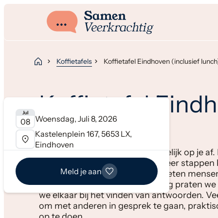
Koffietafels
Koffietafel Eindhoven (inclusief lunch
Koffietafel Eindh
Jul
Woensdag, Juli 8, 2026
lunch)
08
Kastelenplein 167, 5653 LX,
Eindhoven
Soms komen er veel vragen tegelijk op je af.
keuring bij het UWV of hoe je weer stappen 
Meld je aan
Tijdens onze koffietafels ontmoeten mensen e
zitten. In een ontspannen setting praten w
we elkaar bij het vinden van antwoorden. Ve
om met anderen in gesprek te gaan, praktisc
op te doen.