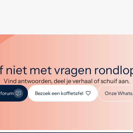
jf niet met vragen rondl
Vind antwoorden, deel je verhaal of schuif aan.
 forum
Bezoek een koffietafel
Onze Whats