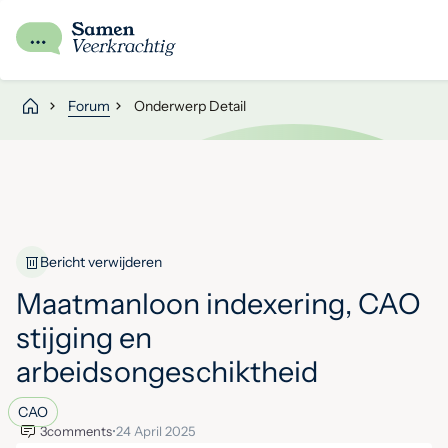
Forum
Onderwerp Detail
Bericht verwijderen
Maatmanloon indexering, CAO
stijging en
arbeidsongeschiktheid
CAO
3
comments
•
24 April 2025