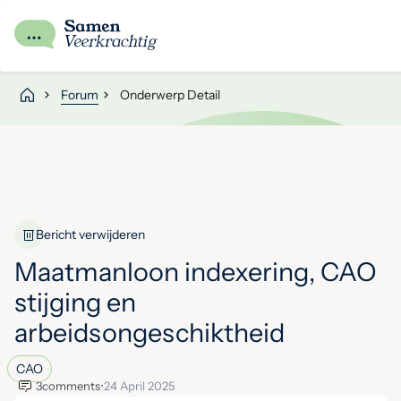
Forum
Onderwerp Detail
Bericht verwijderen
Maatmanloon indexering, CAO
stijging en
arbeidsongeschiktheid
CAO
3
comments
•
24 April 2025