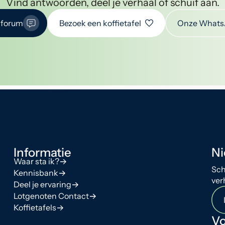
Vind antwoorden, deel je verhaal of schuif aan.
 forum
Bezoek een koffietafel
Onze Whats
Informatie
Ni
Waar sta ik?
Sch
Kennisbank
ver
Deel je ervaring
Lotgenoten Contact
Koffietafels
Vo