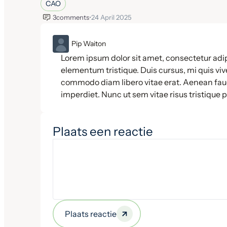
CAO
3
comments
•
24 April 2025
ML
Pip Waiton
Lorem ipsum dolor sit amet, consectetur adip
elementum tristique. Duis cursus, mi quis vive
commodo diam libero vitae erat. Aenean fauc
imperdiet. Nunc ut sem vitae risus tristique 
Plaats een reactie
Plaats reactie