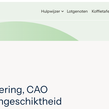
Hulpwijzer
Lotgenoten
Koffietafe
ering, CAO
ongeschiktheid