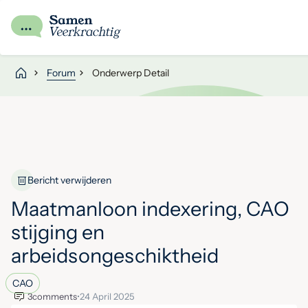
Forum
Onderwerp Detail
Bericht verwijderen
Maatmanloon indexering, CAO
stijging en
arbeidsongeschiktheid
CAO
3
comments
•
24 April 2025