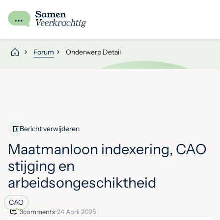
Forum
Onderwerp Detail
Bericht verwijderen
Maatmanloon indexering, CAO
stijging en
arbeidsongeschiktheid
CAO
3
comments
•
24 April 2025