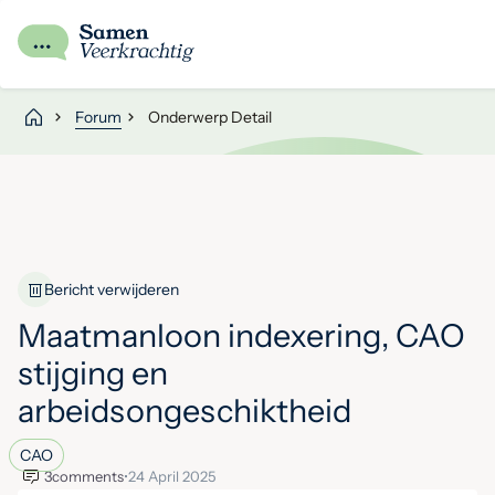
Forum
Onderwerp Detail
Bericht verwijderen
Maatmanloon indexering, CAO
stijging en
arbeidsongeschiktheid
CAO
3
comments
•
24 April 2025