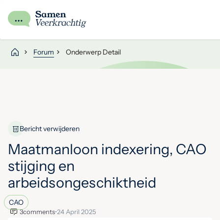
Forum
Onderwerp Detail
Bericht verwijderen
Maatmanloon indexering, CAO
stijging en
arbeidsongeschiktheid
CAO
3
comments
•
24 April 2025