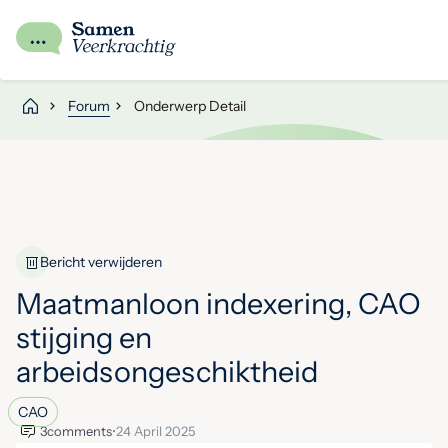
Forum
Onderwerp Detail
Bericht verwijderen
Maatmanloon indexering, CAO
stijging en
arbeidsongeschiktheid
CAO
3
comments
•
24 April 2025