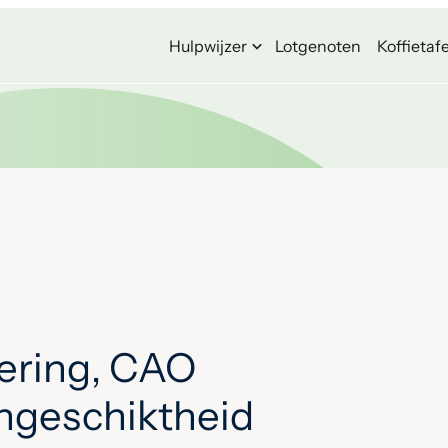
Hulpwijzer
Lotgenoten
Koffietafe
ering, CAO
ongeschiktheid