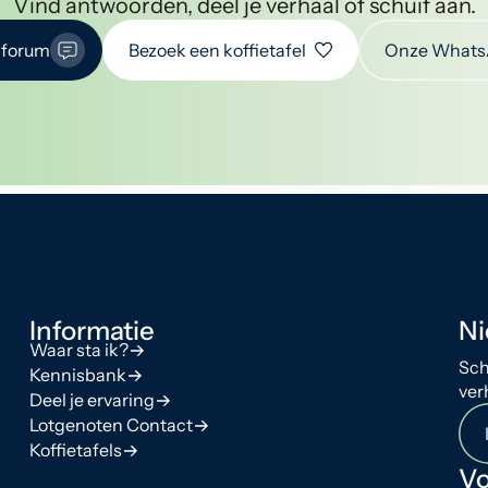
Vind antwoorden, deel je verhaal of schuif aan.
 forum
Bezoek een koffietafel
Onze Whats
Informatie
Ni
Waar sta ik?
Sch
Kennisbank
ver
Deel je ervaring
Lotgenoten Contact
Koffietafels
Vo