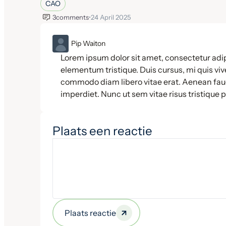
CAO
3
comments
•
24 April 2025
ML
Pip Waiton
Lorem ipsum dolor sit amet, consectetur adip
elementum tristique. Duis cursus, mi quis vive
commodo diam libero vitae erat. Aenean fauc
imperdiet. Nunc ut sem vitae risus tristique 
Plaats een reactie
Plaats reactie