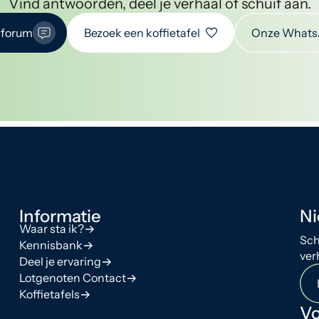
Vind antwoorden, deel je verhaal of schuif aan.
 forum
Bezoek een koffietafel
Onze Whats
Informatie
Ni
Waar sta ik?
Sch
Kennisbank
ver
Deel je ervaring
Lotgenoten Contact
Koffietafels
Vo