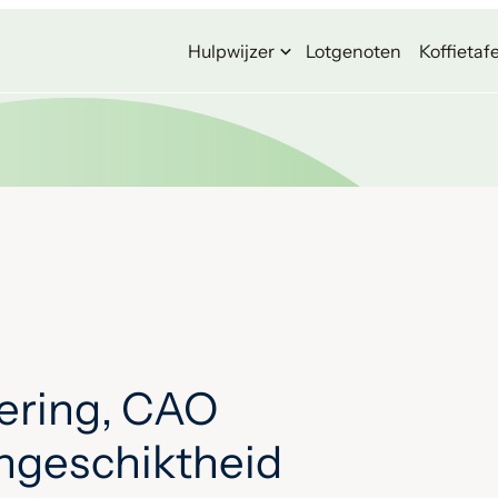
Hulpwijzer
Lotgenoten
Koffietafe
ering, CAO
ongeschiktheid