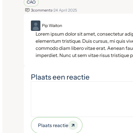
CAO
3
comments
•
24 April 2025
ML
Pip Waiton
Lorem ipsum dolor sit amet, consectetur adip
elementum tristique. Duis cursus, mi quis vive
commodo diam libero vitae erat. Aenean fauc
imperdiet. Nunc ut sem vitae risus tristique 
Plaats een reactie
Plaats reactie