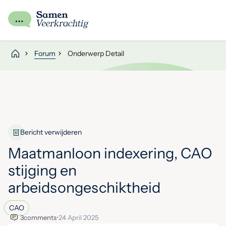
Forum
Onderwerp Detail
Bericht verwijderen
Maatmanloon indexering, CAO
stijging en
arbeidsongeschiktheid
CAO
3
comments
•
24 April 2025