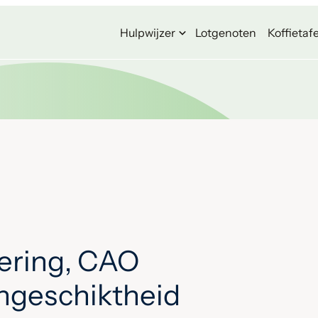
Hulpwijzer
Lotgenoten
Koffietafe
ering, CAO
ongeschiktheid