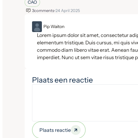
CAO
3
comments
•
24 April 2025
ML
Pip Waiton
Lorem ipsum dolor sit amet, consectetur adip
elementum tristique. Duis cursus, mi quis vive
commodo diam libero vitae erat. Aenean fauc
imperdiet. Nunc ut sem vitae risus tristique 
Plaats een reactie
Plaats reactie