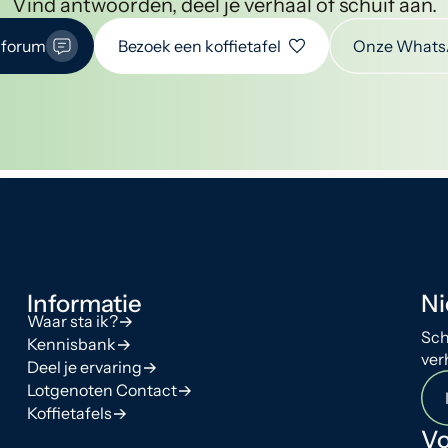
Vind antwoorden, deel je verhaal of schuif aan.
 forum
Bezoek een koffietafel
Onze Whats
Informatie
Ni
Waar sta ik?
Sch
Kennisbank
ver
Deel je ervaring
Lotgenoten Contact
Koffietafels
Vo