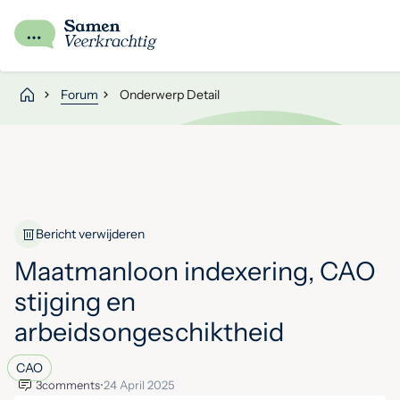
Forum
Onderwerp Detail
Bericht verwijderen
Maatmanloon indexering, CAO
stijging en
arbeidsongeschiktheid
CAO
3
comments
•
24 April 2025