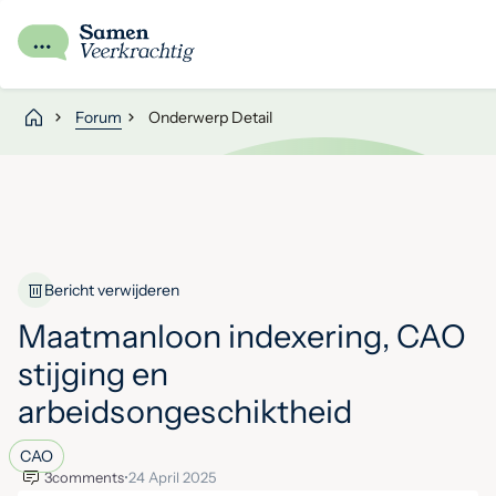
Forum
Onderwerp Detail
Bericht verwijderen
Maatmanloon indexering, CAO
stijging en
arbeidsongeschiktheid
CAO
3
comments
•
24 April 2025