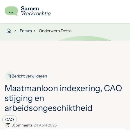
Forum
Onderwerp Detail
Bericht verwijderen
Maatmanloon indexering, CAO
stijging en
arbeidsongeschiktheid
CAO
3
comments
•
24 April 2025