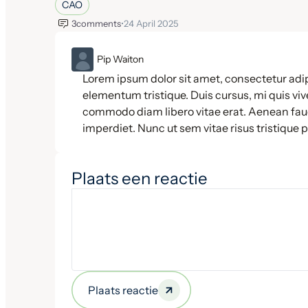
CAO
3
comments
•
24 April 2025
ML
Pip Waiton
Lorem ipsum dolor sit amet, consectetur adip
elementum tristique. Duis cursus, mi quis vive
commodo diam libero vitae erat. Aenean fauc
imperdiet. Nunc ut sem vitae risus tristique 
Plaats een reactie
Plaats reactie