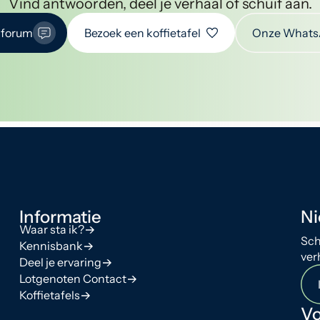
Vind antwoorden, deel je verhaal of schuif aan.
 forum
Bezoek een koffietafel
Onze Whats
Informatie
Ni
Waar sta ik?
Sch
Kennisbank
ver
Deel je ervaring
Lotgenoten Contact
Koffietafels
Vo