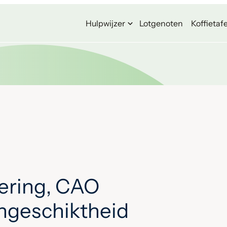
Hulpwijzer
Lotgenoten
Koffietafe
ering, CAO
ongeschiktheid