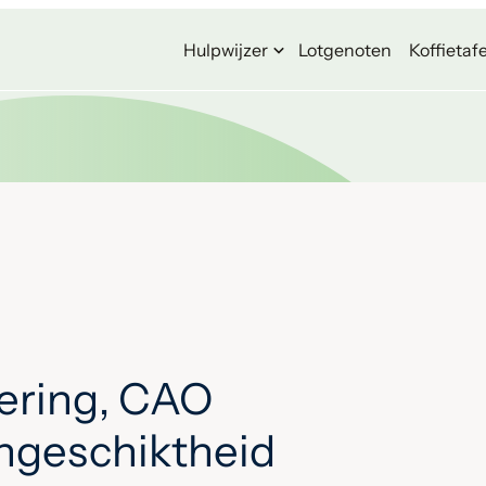
Hulpwijzer
Lotgenoten
Koffietafe
ering, CAO
ongeschiktheid