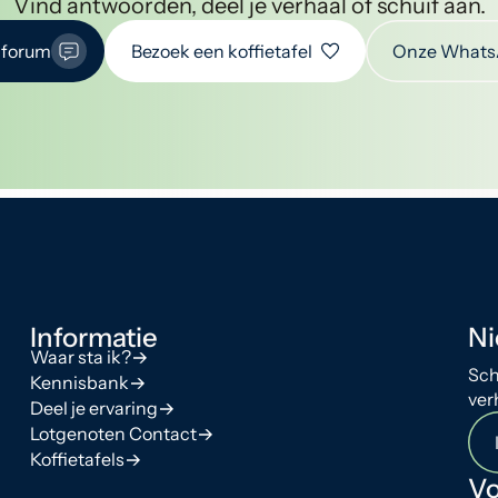
Vind antwoorden, deel je verhaal of schuif aan.
 forum
Bezoek een koffietafel
Onze Whats
Informatie
Ni
Waar sta ik?
Sch
Kennisbank
ver
Deel je ervaring
Lotgenoten Contact
Koffietafels
Vo