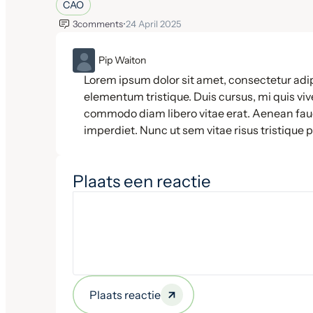
CAO
3
comments
•
24 April 2025
ML
Pip Waiton
Lorem ipsum dolor sit amet, consectetur adip
elementum tristique. Duis cursus, mi quis vive
commodo diam libero vitae erat. Aenean fauc
imperdiet. Nunc ut sem vitae risus tristique 
Plaats een reactie
Plaats reactie