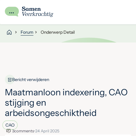
Forum
Onderwerp Detail
Bericht verwijderen
Maatmanloon indexering, CAO
stijging en
arbeidsongeschiktheid
CAO
3
comments
•
24 April 2025