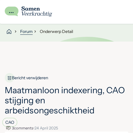
Forum
Onderwerp Detail
Bericht verwijderen
Maatmanloon indexering, CAO
stijging en
arbeidsongeschiktheid
CAO
3
comments
•
24 April 2025