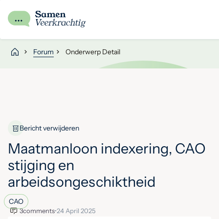
Forum
Onderwerp Detail
Bericht verwijderen
Maatmanloon indexering, CAO
stijging en
arbeidsongeschiktheid
CAO
3
comments
•
24 April 2025