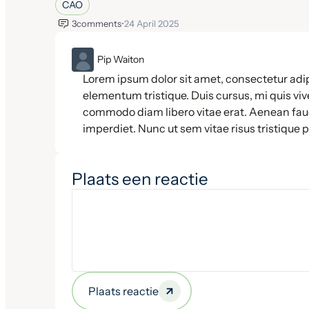
CAO
3
comments
•
24 April 2025
ML
Pip Waiton
Lorem ipsum dolor sit amet, consectetur adip
elementum tristique. Duis cursus, mi quis vive
commodo diam libero vitae erat. Aenean fauc
imperdiet. Nunc ut sem vitae risus tristique 
Plaats een reactie
Plaats reactie