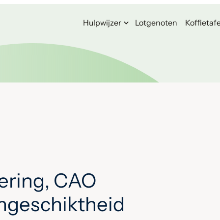
Hulpwijzer
Lotgenoten
Koffietafe
ering, CAO
ongeschiktheid