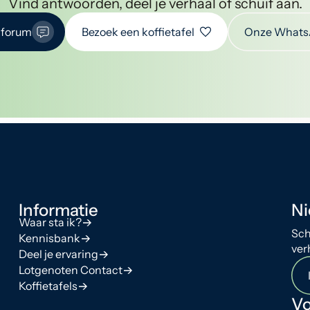
Vind antwoorden, deel je verhaal of schuif aan.
 forum
Bezoek een koffietafel
Onze Whats
Informatie
Ni
Waar sta ik?
Sch
Kennisbank
ver
Deel je ervaring
Lotgenoten Contact
Koffietafels
Vo