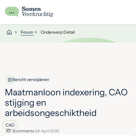
Forum
Onderwerp Detail
Bericht verwijderen
Maatmanloon indexering, CAO
stijging en
arbeidsongeschiktheid
CAO
3
comments
•
24 April 2025