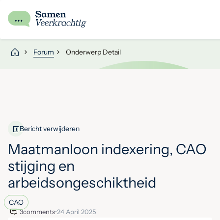
Forum
Onderwerp Detail
Bericht verwijderen
Maatmanloon indexering, CAO
stijging en
arbeidsongeschiktheid
CAO
3
comments
•
24 April 2025