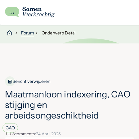
Forum
Onderwerp Detail
Bericht verwijderen
Maatmanloon indexering, CAO
stijging en
arbeidsongeschiktheid
CAO
3
comments
•
24 April 2025