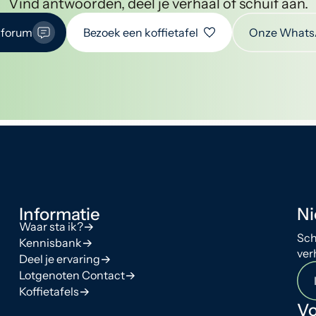
Vind antwoorden, deel je verhaal of schuif aan.
 forum
Bezoek een koffietafel
Onze Whats
Informatie
Ni
Waar sta ik?
Sch
Kennisbank
ver
Deel je ervaring
Lotgenoten Contact
Koffietafels
Vo