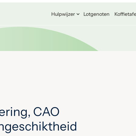
Hulpwijzer
Lotgenoten
Koffietafe
ering, CAO
ongeschiktheid