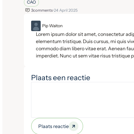
CAO
3
comments
•
24 April 2025
ML
Pip Waiton
Lorem ipsum dolor sit amet, consectetur adip
elementum tristique. Duis cursus, mi quis vive
commodo diam libero vitae erat. Aenean fauc
imperdiet. Nunc ut sem vitae risus tristique 
Plaats een reactie
Plaats reactie