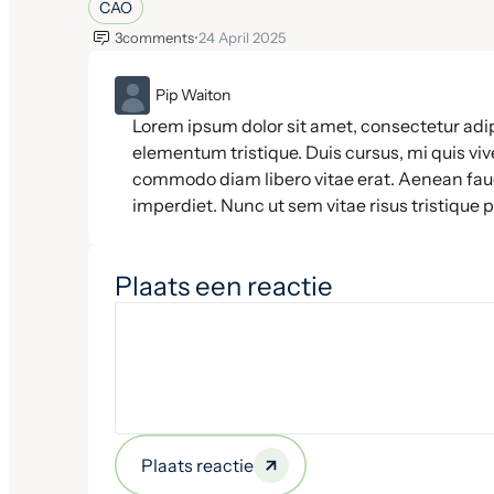
CAO
3
comments
•
24 April 2025
ML
Pip Waiton
Lorem ipsum dolor sit amet, consectetur adip
elementum tristique. Duis cursus, mi quis vive
commodo diam libero vitae erat. Aenean fauc
imperdiet. Nunc ut sem vitae risus tristique 
Plaats een reactie
Plaats reactie