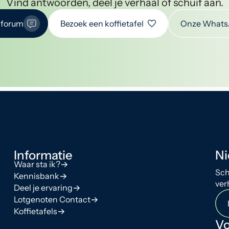
Vind antwoorden, deel je verhaal of schuif aan.
 forum
Bezoek een koffietafel
Onze Whats
Informatie
Ni
Waar sta ik?
Sch
Kennisbank
ver
Deel je ervaring
Lotgenoten Contact
Koffietafels
Vo