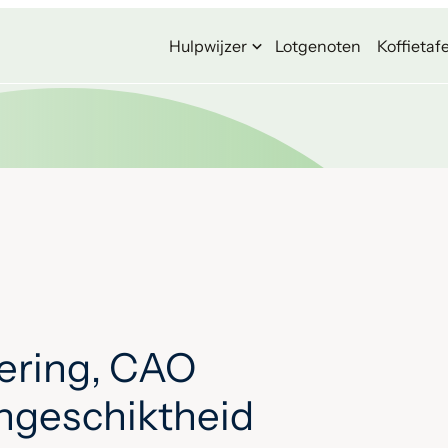
Hulpwijzer
Lotgenoten
Koffietafe
ering, CAO
ongeschiktheid