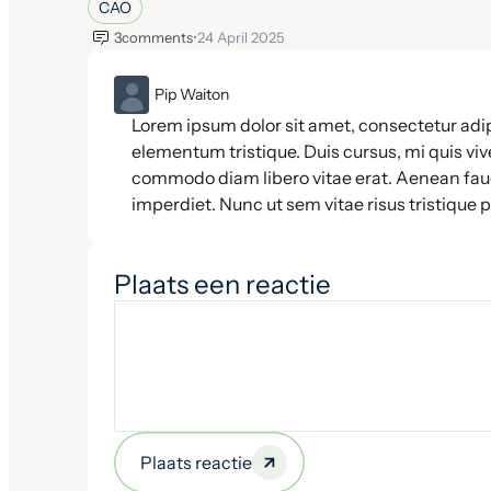
CAO
3
comments
•
24 April 2025
ML
Pip Waiton
Lorem ipsum dolor sit amet, consectetur adip
elementum tristique. Duis cursus, mi quis vive
commodo diam libero vitae erat. Aenean fauc
imperdiet. Nunc ut sem vitae risus tristique 
Plaats een reactie
Plaats reactie