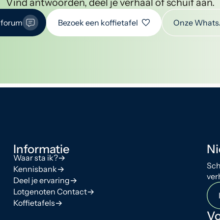
Vind antwoorden, deel je verhaal of schuif aan.
 forum
Bezoek een koffietafel
Onze Whats
Informatie
Ni
Waar sta ik?
Sch
Kennisbank
ver
Deel je ervaring
Lotgenoten Contact
Koffietafels
Vo