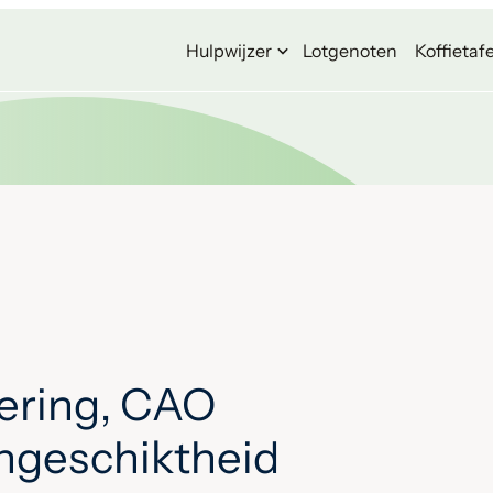
Hulpwijzer
Lotgenoten
Koffietafe
ering, CAO
ongeschiktheid