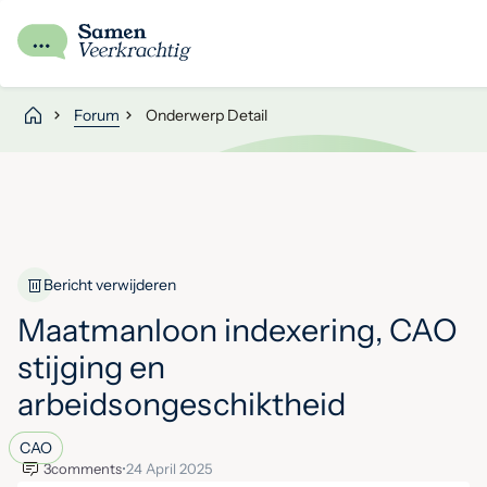
Forum
Onderwerp Detail
Bericht verwijderen
Maatmanloon indexering, CAO
stijging en
arbeidsongeschiktheid
CAO
3
comments
•
24 April 2025