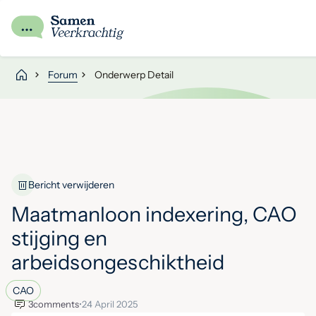
Forum
Onderwerp Detail
Bericht verwijderen
Maatmanloon indexering, CAO
stijging en
arbeidsongeschiktheid
CAO
3
comments
•
24 April 2025